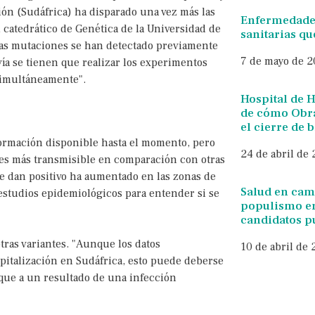
ión (Sudáfrica) ha disparado una vez más las
Enfermedades
 catedrático de Genética de la Universidad de
sanitarias qu
as mutaciones se han detectado previamente
7 de mayo de 
vía se tienen que realizar los experimentos
simultáneamente".
Hospital de 
de cómo Obra
el cierre de 
ormación disponible hasta el momento, pero
24 de abril de
 es más transmisible en comparación con otras
ue dan positivo ha aumentado en las zonas de
Salud en cam
 estudios epidemiológicos para entender si se
populismo en
candidatos p
ras variantes. "Aunque los datos
10 de abril de
pitalización en Sudáfrica, esto puede deberse
que a un resultado de una infección