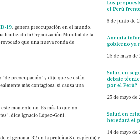
Las propuest
el Perú frente
5 de junio de 
ID-19
, genera preocupación en el mundo.
ha bautizado la Organización Mundial de la
Anemia infant
 provocado que una nueva ronda de
gobierno ya 
26 de mayo de
Salud en segu
 "de preocupación" y dijo que se están
debate técnic
por el Perú?
realmente más contagiosa, si causa una
25 de mayo de
n este momento no. Es más lo que no
Salud en cris
tes", dice Ignacio López-Goñi,
heredará el
14 de mayo de
o el genoma, 32 en la proteína S o espícula) y