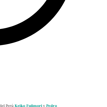
 del Perú
Keiko Fujimori
y
Pedro