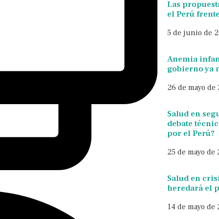
Las propuest
el Perú frente
5 de junio de 
Anemia infant
gobierno ya 
26 de mayo de
Salud en segu
debate técnic
por el Perú?
25 de mayo de
Salud en cris
heredará el
14 de mayo de