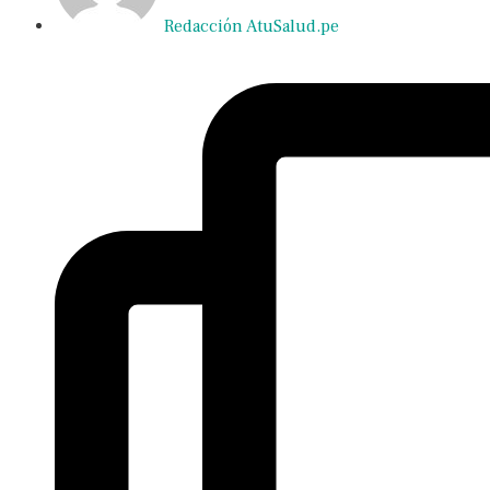
Redacción AtuSalud.pe