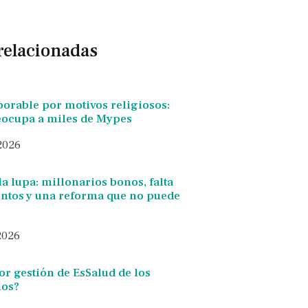
 relacionadas
borable por motivos religiosos:
reocupa a miles de Mypes
 2026
la lupa: millonarios bonos, falta
tos y una reforma que no puede
 2026
eor gestión de EsSalud de los
ños?