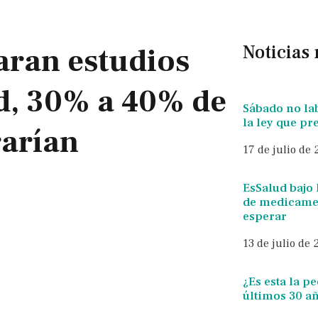
Noticias
zaran estudios
d, 30% a 40% de
Sábado no la
la ley que p
rarían
17 de julio de
EsSalud bajo 
de medicamen
esperar
13 de julio de
¿Es esta la p
últimos 30 a