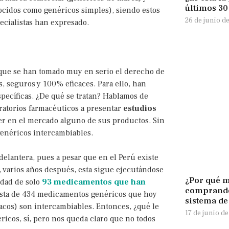
últimos 3
idos como genéricos simples), siendo estos
26 de junio d
cialistas han expresado.
s que se han tomado muy en serio el derecho de
 seguros y 100% eficaces. Para ello, han
specíficas. ¿De qué se tratan? Hablamos de
boratorios farmacéuticos a presentar
estudios
er en el mercado alguno de sus productos. Sin
genéricos intercambiables.
elantera, pues a pesar que en el Perú existe
, varios años después, esta sigue ejecutándose
¿Por qué m
idad de solo
93 medicamentos que han
comprando
lista de 434 medicamentos genéricos que hoy
sistema de
macos) son intercambiables. Entonces, ¿qué le
17 de junio d
icos, sí, pero nos queda claro que no todos