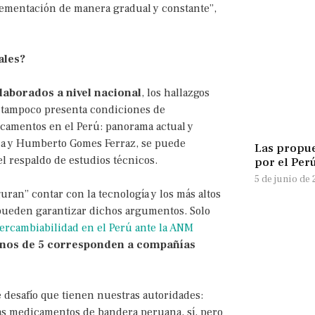
lementación de manera gradual y constante”,
ales?
laborados a nivel nacional
, los hallazgos
 tampoco presenta condiciones de
icamentos en el Perú: panorama actual y
uca y Humberto Gomes Ferraz, se puede
Las propue
l respaldo de estudios técnicos.
por el Perú
5 de junio de
ran” contar con la tecnología y los más altos
o pueden garantizar dichos argumentos. Solo
ercambiabilidad en el Perú ante la ANM
nos de 5 corresponden a compañías
desafío que tienen nuestras autoridades:
más medicamentos de bandera peruana, sí, pero