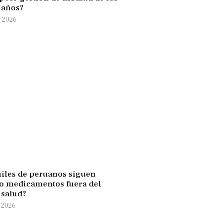
0 años?
e 2026
iles de peruanos siguen
 medicamentos fuera del
 salud?
e 2026