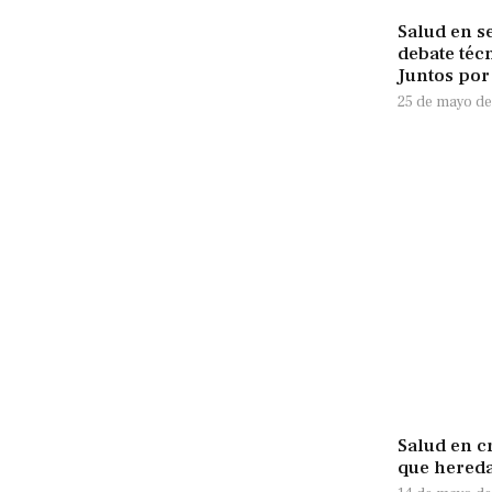
Salud en s
debate téc
Juntos por
25 de mayo de
Salud en c
que hered