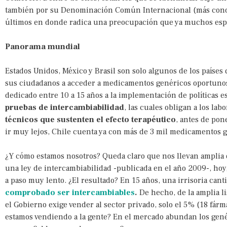
también por su Denominación Común Internacional (más conoc
últimos en donde radica una preocupación que ya muchos espe
Panorama mundial
Estados Unidos, México y Brasil son solo algunos de los paíse
sus ciudadanos a acceder a medicamentos genéricos oportunos,
dedicado entre 10 a 15 años a la implementación de políticas e
pruebas de intercambiabilidad
, las cuales obligan a los la
técnicos que sustenten el efecto terapéutico
, antes de pon
ir muy lejos, Chile cuenta ya con más de 3 mil medicamentos 
¿Y cómo estamos nosotros? Queda claro que nos llevan amplia d
una ley de intercambiabilidad -publicada en el año 2009-, hoy
a paso muy lento. ¿El resultado? En 15 años, una irrisoria cant
comprobado ser intercambiables
.
De hecho, de la amplia 
el Gobierno exige vender al sector privado, solo el 5% (18 fár
estamos vendiendo a la gente? En el mercado abundan los genér