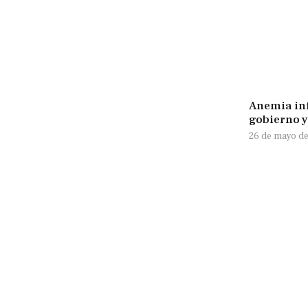
Anemia inf
gobierno y
26 de mayo d