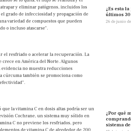
ando se lo quita, el flujo se reanuda y el
 atrapar y eliminar patógenos, incluidos los
¿Es esta la
 el grado de infecciosidad y propagación de
últimos 3
ne una variedad de compuestos que pueden
26 de junio d
ado o incluso atascarse".
 el resfriado o acelerar la recuperación. La
ue crece en América del Norte. Algunos
a evidencia no muestra reducciones
. La cúrcuma también se promociona como
efectividad".
 que la vitamina C en dosis altas podría ser un
¿Por qué m
revisión Cochrane, un sistema muy sólido en
comprando
tamina C no previene los resfriados, pero
sistema de
plementos de vitamina C de alrededor de 200