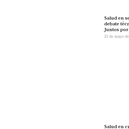
Salud en s
debate téc
Juntos por
25 de mayo de
Salud en c