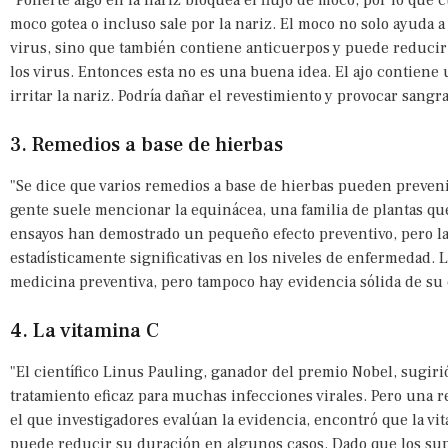
"Ponerte algo en la nariz bloquea el flujo de moco, por lo que cu
moco gotea o incluso sale por la nariz. El moco no solo ayuda a
virus, sino que también contiene anticuerpos y puede reducir
los virus. Entonces esta no es una buena idea. El ajo contie
irritar la nariz. Podría dañar el revestimiento y provocar sangr
3. Remedios a base de hierbas
"Se dice que varios remedios a base de hierbas pueden prevenir
gente suele mencionar la equinácea, una familia de plantas q
ensayos han demostrado un pequeño efecto preventivo, pero l
estadísticamente significativas en los niveles de enfermedad
medicina preventiva, pero tampoco hay evidencia sólida de su 
4. La vitamina C
"El científico Linus Pauling, ganador del premio Nobel, sugirió
tratamiento eficaz para muchas infecciones virales. Pero una 
el que investigadores evalúan la evidencia, encontró que la vi
puede reducir su duración en algunos casos. Dado que los su