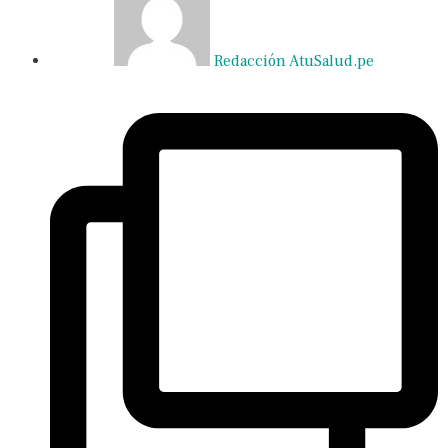
Redacción AtuSalud.pe