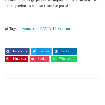
virales, como la gripe y el sarampión. En la gran mayoría
de los pacientes esto se resuelve por sí solo.
Tags:
coronavirus
,
COVID-19
,
vacunas
Facebook
Twitter
LinkedIn
Pinterest
Pocket
WhatsApp